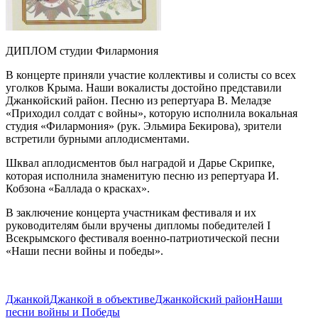
ДИПЛОМ студии Филармония
В концерте приняли участие коллективы и солисты со всех
уголков Крыма. Наши вокалисты достойно представили
Джанкойский район. Песню из репертуара В. Меладзе
«Приходил солдат с войны», которую исполнила вокальная
студия «Филармония» (рук. Эльмира Бекирова), зрители
встретили бурными аплодисментами.
Шквал аплодисментов был наградой и Дарье Скрипке,
которая исполнила знаменитую песню из репертуара И.
Кобзона «Баллада о красках».
В заключение концерта участникам фестиваля и их
руководителям были вручены дипломы победителей
I
Всекрымского фестиваля военно-патриотич
еской песни
«Наши песни войны и победы».
Джанкой
Джанкой в объективе
Джанкойский район
Наши
песни войны и Победы