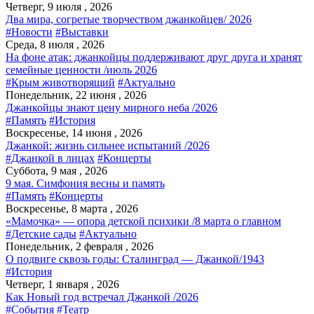
Четверг, 9 июля , 2026
Два мира, согретые творчеством джанкойцев/ 2026
#Новости
#Выставки
Среда, 8 июля , 2026
На фоне атак: джанкойцы поддерживают друг друга и хранят
семейные ценности /июль 2026
#Крым животворящий
#Актуально
Понедельник, 22 июня , 2026
Джанкойцы знают цену мирного неба /2026
#Память
#История
Воскресенье, 14 июня , 2026
Джанкой: жизнь сильнее испытаний /2026
#Джанкой в лицах
#Концерты
Суббота, 9 мая , 2026
9 мая. Симфония весны и память
#Память
#Концерты
Воскресенье, 8 марта , 2026
«Мамочка» — опора детской психики /8 марта о главном
#Детские сады
#Актуально
Понедельник, 2 февраля , 2026
О подвиге сквозь годы: Сталинград — Джанкой/1943
#История
Четверг, 1 января , 2026
Как Новый год встречал Джанкой /2026
#События
#Театр