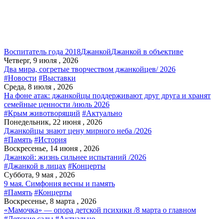
Воспитатель года 2018
Джанкой
Джанкой в объективе
Четверг, 9 июля , 2026
Два мира, согретые творчеством джанкойцев/ 2026
#Новости
#Выставки
Среда, 8 июля , 2026
На фоне атак: джанкойцы поддерживают друг друга и хранят
семейные ценности /июль 2026
#Крым животворящий
#Актуально
Понедельник, 22 июня , 2026
Джанкойцы знают цену мирного неба /2026
#Память
#История
Воскресенье, 14 июня , 2026
Джанкой: жизнь сильнее испытаний /2026
#Джанкой в лицах
#Концерты
Суббота, 9 мая , 2026
9 мая. Симфония весны и память
#Память
#Концерты
Воскресенье, 8 марта , 2026
«Мамочка» — опора детской психики /8 марта о главном
#Детские сады
#Актуально