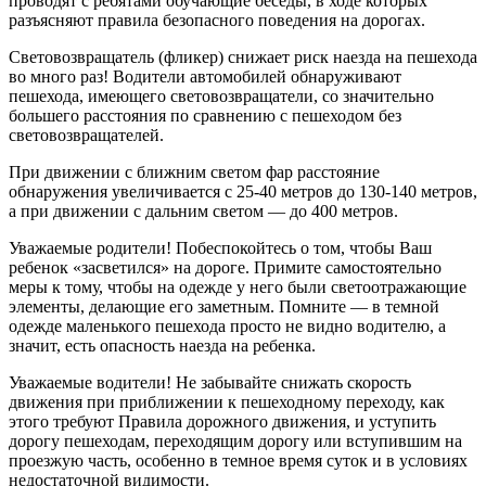
проводят с ребятами обучающие беседы, в ходе которых
разъясняют правила безопасного поведения на дорогах.
Световозвращатель (фликер) снижает риск наезда на пешехода
во много раз! Водители автомобилей обнаруживают
пешехода, имеющего световозвращатели, со значительно
большего расстояния по сравнению с пешеходом без
световозвращателей.
При движении с ближним светом фар расстояние
обнаружения увеличивается с 25-40 метров до 130-140 метров,
а при движении с дальним светом — до 400 метров.
Уважаемые родители! Побеспокойтесь о том, чтобы Ваш
ребенок «засветился» на дороге. Примите самостоятельно
меры к тому, чтобы на одежде у него были светоотражающие
элементы, делающие его заметным. Помните — в темной
одежде маленького пешехода просто не видно водителю, а
значит, есть опасность наезда на ребенка.
Уважаемые водители! Не забывайте снижать скорость
движения при приближении к пешеходному переходу, как
этого требуют Правила дорожного движения, и уступить
дорогу пешеходам, переходящим дорогу или вступившим на
проезжую часть, особенно в темное время суток и в условиях
недостаточной видимости.