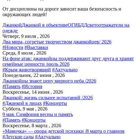
От дисциплины на дороге зависит ваша безопасность и
окружающих людей!
Джанкой
Джанкой в объективе
ОГИБДД
светоотражатели на
одежде
Четверг, 9 июля , 2026
Два мира, согретые творчеством джанкойцев/ 2026
#Новости
#Выставки
Среда, 8 июля , 2026
На фоне атак: джанкойцы поддерживают друг друга и хранят
семейные ценности /июль 2026
#Крым животворящий
#Актуально
Понедельник, 22 июня , 2026
Джанкойцы знают цену мирного неба /2026
#Память
#История
Воскресенье, 14 июня , 2026
Джанкой: жизнь сильнее испытаний /2026
#Джанкой в лицах
#Концерты
Суббота, 9 мая , 2026
9 мая. Симфония весны и память
#Память
#Концерты
Воскресенье, 8 марта , 2026
«Мамочка» — опора детской психики /8 марта о главном
#Детские сады
#Актуально