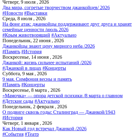
Четверг, 9 июля , 2026
Два мира, согретые творчеством джанкойцев/ 2026
#Новости
#Выставки
Среда, 8 июля , 2026
На фоне атак: джанкойцы поддерживают друг друга и хранят
семейные ценности /июль 2026
#Крым животворящий
#Актуально
Понедельник, 22 июня , 2026
Джанкойцы знают цену мирного неба /2026
#Память
#История
Воскресенье, 14 июня , 2026
Джанкой: жизнь сильнее испытаний /2026
#Джанкой в лицах
#Концерты
Суббота, 9 мая , 2026
9 мая. Симфония весны и память
#Память
#Концерты
Воскресенье, 8 марта , 2026
«Мамочка» — опора детской психики /8 марта о главном
#Детские сады
#Актуально
Понедельник, 2 февраля , 2026
О подвиге сквозь годы: Сталинград — Джанкой/1943
#История
Четверг, 1 января , 2026
Как Новый год встречал Джанкой /2026
#События
#Театр