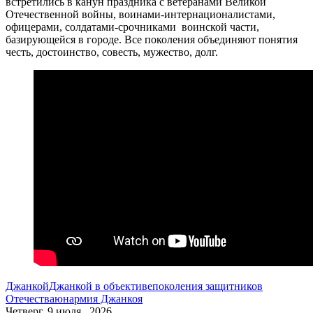
встретились в канун праздника с ветеранами Великой
Отечественной войны, воинами-интернационалистами,
офицерами, солдатами-срочниками воинской части,
базирующейся в городе. Все поколения объединяют понятия
честь, достоинство, совесть, мужество, долг.
Джанкой
Джанкой в объективе
поколения защитников
Отечества
юнармия Джанкоя
Четверг, 9 июля , 2026