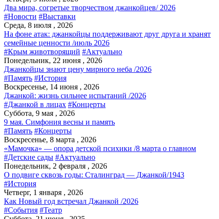
Два мира, согретые творчеством джанкойцев/ 2026
#Новости
#Выставки
Среда, 8 июля , 2026
На фоне атак: джанкойцы поддерживают друг друга и хранят
семейные ценности /июль 2026
#Крым животворящий
#Актуально
Понедельник, 22 июня , 2026
Джанкойцы знают цену мирного неба /2026
#Память
#История
Воскресенье, 14 июня , 2026
Джанкой: жизнь сильнее испытаний /2026
#Джанкой в лицах
#Концерты
Суббота, 9 мая , 2026
9 мая. Симфония весны и память
#Память
#Концерты
Воскресенье, 8 марта , 2026
«Мамочка» — опора детской психики /8 марта о главном
#Детские сады
#Актуально
Понедельник, 2 февраля , 2026
О подвиге сквозь годы: Сталинград — Джанкой/1943
#История
Четверг, 1 января , 2026
Как Новый год встречал Джанкой /2026
#События
#Театр
Суббота, 21 июня , 2025