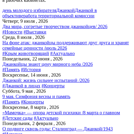
в рабочих кабинетах.
день молодого избирателя
Джанкой
Джанкой в
объективе
работа территориальной комиссии
Четверг, 9 июля , 2026
Два мира, согретые творчеством джанкойцев/ 2026
#Новости
#Выставки
Среда, 8 июля , 2026
На фоне атак: джанкойцы поддерживают друг друга и хранят
семейные ценности /июль 2026
#Крым животворящий
#Актуально
Понедельник, 22 июня , 2026
Джанкойцы знают цену мирного неба /2026
#Память
#История
Воскресенье, 14 июня , 2026
Джанкой: жизнь сильнее испытаний /2026
#Джанкой в лицах
#Концерты
Суббота, 9 мая , 2026
9 мая. Симфония весны и память
#Память
#Концерты
Воскресенье, 8 марта , 2026
«Мамочка» — опора детской психики /8 марта о главном
#Детские сады
#Актуально
Понедельник, 2 февраля , 2026
О подвиге сквозь годы: Сталинград — Джанкой/1943