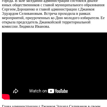
города. В зале заседаний администрации состоялся диалог
юных общественников с главой муниципального образования
Сергеем Дорошенко и главой администрации г.Джанкоя
Эдуардом Селивановым. Встреча проходила в рамках
мероприятий, приуроченных ко Дню молодого избирателя. Ее
открыла председатель Джанкойской территориальной
комиссии Людмила Иванова.
Глава администрации г.Джанкоя Эдуард Селиванов в своем