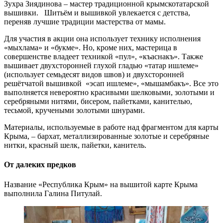
Зухра Зиядинова – мастер традиционной крымскотатарской
вышивки. Шитьём и вышивкой увлекается с детства,
переняв лучшие традиции мастерства от мамы.
Для участия в акции она использует технику исполнения
«мыхлама» и «букме». Но, кроме них, мастерица в
совершенстве владеет техникой «пул», «къаснакъ». Также
вышивает двухсторонней глухой гладью «татар ишлеме»
(использует семьдесят видов швов) и двухсторонней
решётчатой вышивкой «эсап ишлеме», «мышамбакъ». Все это
выполняется невероятно красивыми шелковыми, золотыми и
серебряными нитями, бисером, пайетками, канителью,
тесьмой, кручеными золотыми шнурами.
Материалы, используемые в работе над фрагментом для карты
Крыма, – бархат, металлизированные золотые и серебряные
нитки, красный шелк, пайетки, канитель.
От далеких предков
Название «Республика Крым» на вышитой карте Крыма
выполнила Галина Питулай.