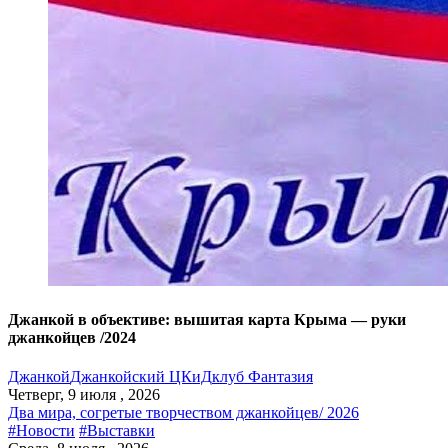
Джанкой в объективе: вышитая карта Крыма — руки
джанкойцев /2024
Джанкой
Джанкойский ЦКиД
клуб Фантазия
Четверг, 9 июля , 2026
Два мира, согретые творчеством джанкойцев/ 2026
#Новости
#Выставки