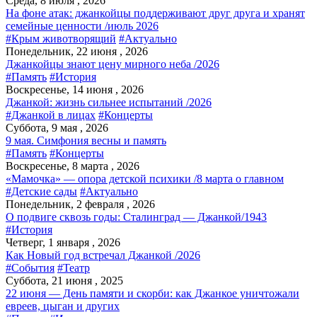
Среда, 8 июля , 2026
На фоне атак: джанкойцы поддерживают друг друга и хранят
семейные ценности /июль 2026
#Крым животворящий
#Актуально
Понедельник, 22 июня , 2026
Джанкойцы знают цену мирного неба /2026
#Память
#История
Воскресенье, 14 июня , 2026
Джанкой: жизнь сильнее испытаний /2026
#Джанкой в лицах
#Концерты
Суббота, 9 мая , 2026
9 мая. Симфония весны и память
#Память
#Концерты
Воскресенье, 8 марта , 2026
«Мамочка» — опора детской психики /8 марта о главном
#Детские сады
#Актуально
Понедельник, 2 февраля , 2026
О подвиге сквозь годы: Сталинград — Джанкой/1943
#История
Четверг, 1 января , 2026
Как Новый год встречал Джанкой /2026
#События
#Театр
Суббота, 21 июня , 2025
22 июня — День памяти и скорби: как Джанкое уничтожали
евреев, цыган и других