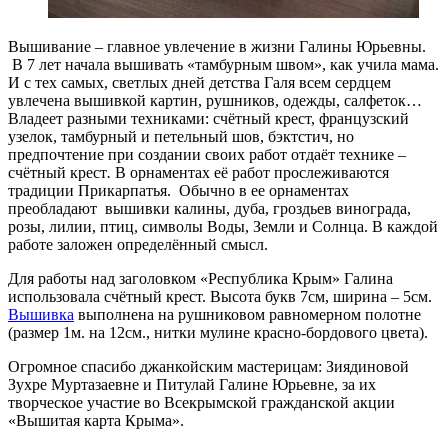
Вышивание – главное увлечение в жизни Галины Юрьевны.
В 7 лет начала вышивать «тамбурным швом», как учила мама.
И с тех самых, светлых дней детства Галя всем сердцем
увлечена вышивкой картин, рушников, одежды, салфеток…
Владеет разными техниками: счётный крест, французский
узелок, тамбурный и петельный шов, бэктстич, но
предпочтение при создании своих работ отдаёт технике –
счётный крест
.
В орнаментах её работ прослеживаются
традиции Прикарпатья. Обычно в ее орнаментах
преобладают вышивки калины, дуба, гроздьев винограда,
розы, лилии, птиц, символы Воды, Земли и Солнца. В каждой
работе заложен определённый смысл.
Для работы над заголовком «Республика Крым» Галина
использовала счётный крест. Высота букв 7см, ширина – 5см.
Вышивка
выполнена на рушниковом равномерном полотне
(размер 1м. на 12см., нитки мулине красно-бордового цвета).
Огромное спасибо джанкойским мастерицам: Зиядиновой
Зухре Муртазаевне и Питулай Галине Юрьевне, за их
творческое участие во Всекрымской гражданской акции
«Вышитая карта Крыма».