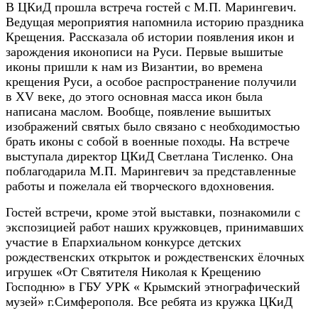
В ЦКиД прошла встреча гостей с М.П. Марингевич.
Ведущая мероприятия напомнила историю праздника
Крещения. Рассказала об истории появления икон и
зарождения иконописи на Руси.
Первые вышитые
иконы пришли к нам из Византии, во времена
крещения Руси, а особое распространение получили
в XV веке, до этого основная масса икон была
написана маслом. Вообще, появление вышитых
изображений святых было связано с необходимостью
брать иконы с собой в военные походы. На встрече
выступала директор ЦКиД Светлана Тисленко. Она
поблагодарила
М.П. Марингевич за представленные
работы и пожелала ей творческого вдохновения.
Гостей встречи, кроме этой выставки, познакомили с
экспозицией работ наших
кружковцев, принимавших
участие в Епархиальном конкурсе детских
рождественских открыток и рождественских ёлочных
игрушек «От Святителя Николая к Крещению
Господню» в ГБУ УРК « Крымский этнографический
музей» г.Симферополя. Все ребята из кружка ЦКиД