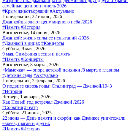
На фоне атак: джанкойцы поддерживают друг друга и хранят
семейные ценности /июль 2026
#Крым животворящий
#Актуально
Понедельник, 22 июня , 2026
Джанкойцы знают цену мирного неба /2026
#Память
#История
Воскресенье, 14 июня , 2026
Джанкой: жизнь сильнее испытаний /2026
#Джанкой в лицах
#Концерты
Суббота, 9 мая , 2026
9 мая. Симфония весны и память
#Память
#Концерты
Воскресенье, 8 марта , 2026
«Мамочка» — опора детской психики /8 марта о главном
#Детские сады
#Актуально
Понедельник, 2 февраля , 2026
О подвиге сквозь годы: Сталинград — Джанкой/1943
#История
Четверг, 1 января , 2026
Как Новый год встречал Джанкой /2026
#События
#Театр
Суббота, 21 июня , 2025
22 июня — День памяти и скорби: как Джанкое уничтожали
евреев, цыган и других
#Память
#История