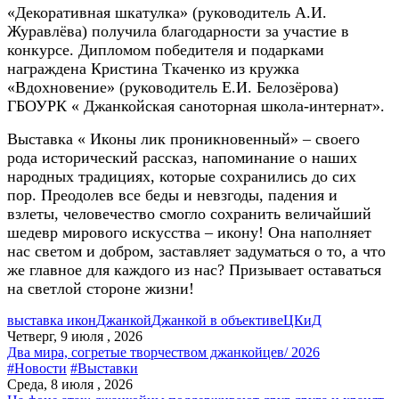
«Декоративная шкатулка» (руководитель А.И.
Журавлёва) получила благодарности за участие в
конкурсе. Дипломом победителя и подарками
награждена Кристина Ткаченко из кружка
«Вдохновение» (руководитель Е.И. Белозёрова)
ГБОУРК « Джанкойская саноторная школа-интернат».
Выставка « Иконы лик проникновенный» – своего
рода исторический рассказ, напоминание о наших
народных традициях, которые сохранились до сих
пор.
Преодолев все беды и невзгоды, падения и
взлеты, человечество смогло сохранить величайший
шедевр мирового искусства – икону! Она наполняет
нас светом и добром, заставляет задуматься о то, а что
же главное для каждого из нас? Призывает оставаться
на светлой стороне жизни!
выставка икон
Джанкой
Джанкой в объективе
ЦКиД
Четверг, 9 июля , 2026
Два мира, согретые творчеством джанкойцев/ 2026
#Новости
#Выставки
Среда, 8 июля , 2026