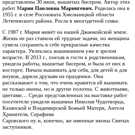
представлены 30 икон, вышитых бисером. Автор этих
работ
М
ария Павловна Марингевич.
Родилась она в
1955 г. в селе Росоховата Хмельницкой области
Летичевского района. Росла в многодетной семье.
С 1987 г. Мария живёт на нашей Джанкойской земле.
Жизнь не раз ставила ей трудные задачи, но женщина
сумела сохранить в себе прекрасные качества
характера. Увлеклась вышиванием уже в зрелом
возрасте. В 2013 г., поехав в гости к родственникам,
увидела работы, вышитые бисером, и была от них в
восторге. Начала вышивать для себя, для детей и для
внуков, дарила друзьям на праздники
.
Она
рассказывает о том, что очень нравится ей вышивать
не только иконы, но и другие полотна. С животными,
цветами…
Среди представленных на выставке работ
посетители увидели вышивки
Николая Чудотворца,
Казанской и Владимирской Божьей Матери, Ангела
Хранителя, Серафима
Саровского
ну и, конечно, же
именные иконы Святых
заступников
.