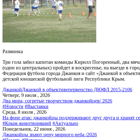
Разминка
Три гола забил капитан команды Кирилл Погоренный, два мяч
(один из центральных) пройдет в воскресенье, на выезде в горо
Федерация футбола города Джанкоя и сайт «Джанкой в объекти
детской юношеской футбольной лиги Республики Крым.
Джанкой
Джанкой в объективе
первенство ДЮФЛ 2015-2106
Четверг, 9 июля , 2026
Два мира, согретые творчеством джанкойцев/ 2026
#Новости
#Выставки
Среда, 8 июля , 2026
На фоне атак: джанкойцы поддерживают друг друга и хранят с
#Крым животворящий
#Актуально
Понедельник, 22 июня , 2026
Джанкойцы знают цену мирного неба /2026