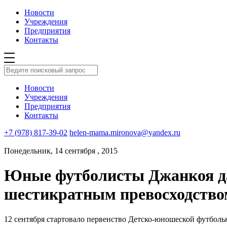
Новости
Учреждения
Предприятия
Контакты
Новости
Учреждения
Предприятия
Контакты
+7 (978) 817-39-02
helen-mama.mironova@yandex.ru
Понедельник, 14 сентября , 2015
Юные футболисты Джанкоя да
шестикратным превосходством
12 сентября стартовало первенство Детско-юношеской футболь