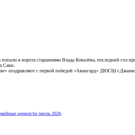
а попали в ворота стараниями Влада Ковалёва, последний гол 
д Саки.
ве» поздравляют с первой победой «Авангард» ДЮСШ г.Джанкоя ю
емейные ценности /июль 2026