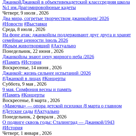
Джанкой
Джанкой в объективе
кадетский класс
средняя школа
№1 им.Драгомировой
юные кадеты
Четверг, 9 июля , 2026
Два мира, согретые творчеством джанкойцев/ 2026
#Новости
#Выставки
Среда, 8 июля , 2026
На фоне атак: джанкойцы поддерживают друг друга и хранят
семейные ценности /июль 2026
#Крым животворящий
#Актуально
Понедельник, 22 июня , 2026
Джанкойцы знают цену мирного неба /2026
#Память
#История
Воскресенье, 14 июня , 2026
Джанкой: жизнь сильнее испытаний /2026
#Джанкой в лицах
#Концерты
Суббота, 9 мая , 2026
9 мая. Симфония весны и память
#Память
#Концерты
Воскресенье, 8 марта , 2026
«Мамочка» — опора детской психики /8 марта о главном
#Детские сады
#Актуально
Понедельник, 2 февраля , 2026
О подвиге сквозь годы: Сталинград — Джанкой/1943
#История
Четверг, 1 января , 2026