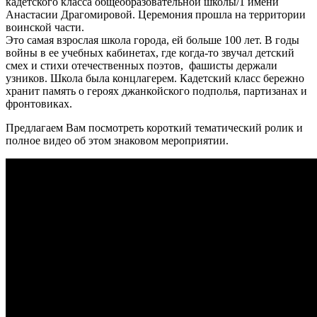
кадетского класса общеобразовательной школы/1 имени
Анастасии Драгомировой. Церемония прошла на территории
воинской части.
Это самая взрослая школа города, ей больше 100 лет. В годы
войны в ее учебных кабинетах, где когда-то звучал детский
смех и стихи отечественных поэтов, фашисты держали
узников. Школа была концлагерем. Кадетский класс бережно
хранит память о героях джанкойского подполья, партизанах и
фронтовиках.
Предлагаем Вам посмотреть короткий тематический ролик и
полное видео об этом знаковом мероприятии.