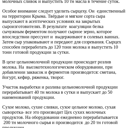
молочных сливок и выпустить 10 тн масла в течение суток.
Особое внимание следует уделить сырцеху. Он единственный
на территории Крыма. Твёрдые и мягкие сорта сыра
выпускают в асептических условиях на закрытых
сыроизготовителях. В результате коагуляции белка
сычужным ферментом получают сырное зерно, которое
впоследствии прессуют и выдерживают в солевых ваннах.
Затем сыр упаковывают и передают для созревания. Сырцех
способен переработать до 120 тонн молока и выпустить 10
тонн готовой продукции за сутки.
В цехе цельномолочной продукции происходит розлив
молока. На высокотехнологическом оборудовании, при
добавлении заквасок и ферментов производится: сметана,
йогурт, кефир, ряженка, творог.
Участок выработки и разлива цельномолочной продукции
перерабатывает 40 тн молока в сутки и выпускает до 50
наименований продукции.
Сухое молоко, сухие сливки, сухое цельное молоко, сухая
сыворотка- все это производит Цех сухих молочных
продуктов. На оборудовании ежедневно перерабатывается
200 тн молочного сырья и производится до 20 тн готовой
продукции.