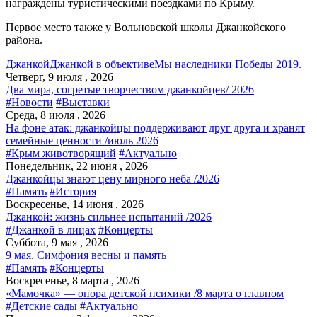
награждены туристическими поездками по Крыму.
Первое место также у Вольновской школы Джанкойского
района.
Джанкой
Джанкой в объективе
Мы наследники Победы 2019.
Четверг, 9 июля , 2026
Два мира, согретые творчеством джанкойцев/ 2026
#Новости
#Выставки
Среда, 8 июля , 2026
На фоне атак: джанкойцы поддерживают друг друга и хранят
семейные ценности /июль 2026
#Крым животворящий
#Актуально
Понедельник, 22 июня , 2026
Джанкойцы знают цену мирного неба /2026
#Память
#История
Воскресенье, 14 июня , 2026
Джанкой: жизнь сильнее испытаний /2026
#Джанкой в лицах
#Концерты
Суббота, 9 мая , 2026
9 мая. Симфония весны и память
#Память
#Концерты
Воскресенье, 8 марта , 2026
«Мамочка» — опора детской психики /8 марта о главном
#Детские сады
#Актуально