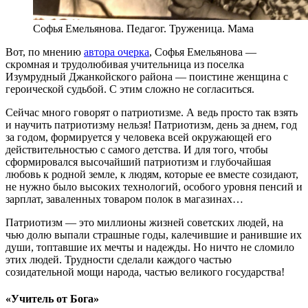
Софья Емельянова. Педагог. Труженица. Мама
Вот, по мнению
автора очерка
, Софья Емельянова —
скромная и трудолюбивая учительница из поселка
Изумрудный Джанкойского района — поистине женщина с
героической судьбой. С этим сложно не согласиться.
Сейчас много говорят о патриотизме. А ведь просто так взять
и научить патриотизму нельзя! Патриотизм, день за днем, год
за годом, формируется у человека всей окружающей его
действительностью с самого детства. И для того, чтобы
сформировался высочайший патриотизм и глубочайшая
любовь к родной земле, к людям, которые ее вместе созидают,
не нужно было высоких технологий, особого уровня пенсий и
зарплат, заваленных товаром полок в магазинах…
Патриотизм — это миллионы жизней советских людей, на
чью долю выпали страшные годы, калечившие и ранившие их
души, топтавшие их мечты и надежды. Но ничто не сломило
этих людей. Трудности сделали каждого частью
созидательной мощи народа, частью великого государства!
«Учитель от Бога»