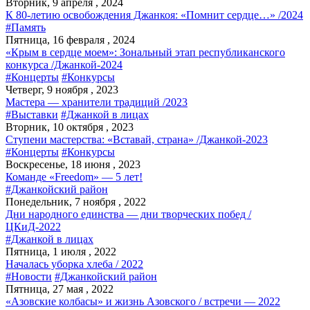
Вторник, 9 апреля , 2024
К 80-летию освобождения Джанкоя: «Помнит сердце…» /2024
#Память
Пятница, 16 февраля , 2024
«Крым в сердце моем»: Зональный этап республиканского
конкурса /Джанкой-2024
#Концерты
#Конкурсы
Четверг, 9 ноября , 2023
Мастера — хранители традиций /2023
#Выставки
#Джанкой в лицах
Вторник, 10 октября , 2023
Ступени мастерства: «Вставай, страна» /Джанкой-2023
#Концерты
#Конкурсы
Воскресенье, 18 июня , 2023
Команде «Freedom» — 5 лет!
#Джанкойский район
Понедельник, 7 ноября , 2022
Дни народного единства — дни творческих побед /
ЦКиД-2022
#Джанкой в лицах
Пятница, 1 июля , 2022
Началась уборка хлеба / 2022
#Новости
#Джанкойский район
Пятница, 27 мая , 2022
«Азовские колбасы» и жизнь Азовского / встречи — 2022