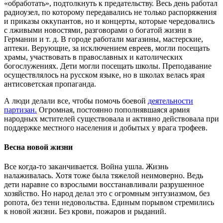
«обработать», подтолкнуть к предательству. Весь день рабо­тал
радиоузел, по которому передавались не только распоряжения
и приказы оккупантов, но и концерты, которые чередовались
с лживы­ми новостями, разговорами о богатой жизни в
Германии и т. д. В городе работали магазины, мастерские,
аптеки. Верующие, за исключением евреев, могли посещать
храмы, участвовать в право­славных и католических
богослужениях. Дети могли посещать шко­лы. Преподавание
осуществлялось на русском языке, но в школах велась ярая
антисоветская пропаганда.
А люди делали все, чтобы помочь боевой
деятельности
партизан.
Огромная, постоянно пополнявшаяся армия
народных мстителей существовала и активно действовала при
поддержке местного населения и добытых у врага трофеев.
Весна новой жизни
Все когда-то заканчивается. Война ушла. Жизнь
налаживалась. Хотя тоже была тяжелой неимоверно. Ведь
дети наравне со взрослыми восстанавливали разрушенное
хозяйство. Но народ делал это с огромным энтузиазмом, без
ропота, без тени недовольства. Единым порывом стремились
к новой жизни. Без крови, пожаров и рыданий.