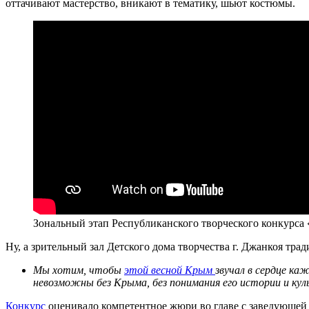
оттачивают мастерство, вникают в тематику, шьют костюмы.
Зональный этап Республиканского творческого конкурса 
Ну, а зрительный зал Детского дома творчества г. Джанкоя тр
Мы хотим, чтобы
этой весной Крым
звучал в сердце к
невозможны без Крыма, без понимания его истории и ку
Конкурс
оценивало компетентное жюри во главе с заведующей