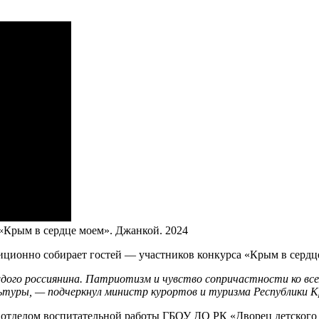
«Крым в сердце моем». Джанкой. 2024
адиционно собирает гостей — участников конкурса «Крым в серд
аждого россиянина. Патриотизм и чувство сопричастности ко вс
льтуры, — подчеркнул министр курортов и туризма Республики 
 отделом воспитательной работы ГБОУ ДО РК «Дворец детского