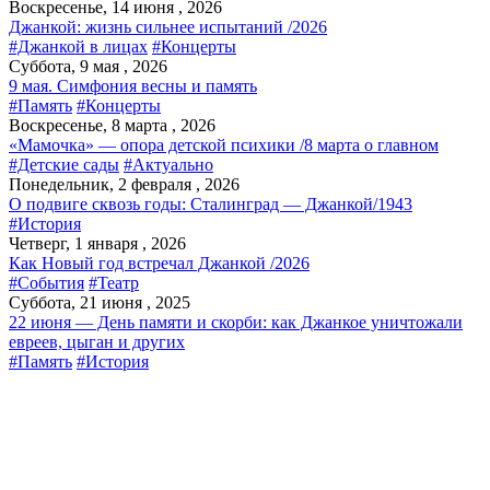
Воскресенье, 14 июня , 2026
Джанкой: жизнь сильнее испытаний /2026
#Джанкой в лицах
#Концерты
Суббота, 9 мая , 2026
9 мая. Симфония весны и память
#Память
#Концерты
Воскресенье, 8 марта , 2026
«Мамочка» — опора детской психики /8 марта о главном
#Детские сады
#Актуально
Понедельник, 2 февраля , 2026
О подвиге сквозь годы: Сталинград — Джанкой/1943
#История
Четверг, 1 января , 2026
Как Новый год встречал Джанкой /2026
#События
#Театр
Суббота, 21 июня , 2025
22 июня — День памяти и скорби: как Джанкое уничтожали
евреев, цыган и других
#Память
#История