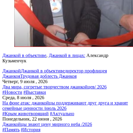
Джанкой в объективе
,
Джанкой в лицах:
Александр
Кузьменчук
Джанкой
Джанкой в объективе
директор профлицея
Джанкоя
Трудовая доблесть Джанкоя
Четверг, 9 июля , 2026
Два мира, согретые творчеством джанкойцев/ 2026
#Новости
#Выставки
Среда, 8 июля , 2026
На фоне атак: джанкойцы поддерживают друг друга и хранят
семейные ценности /июль 2026
#Крым животворящий
#Актуально
Понедельник, 22 июня , 2026
Джанкойцы знают цену мирного неба /2026
#Память
#История