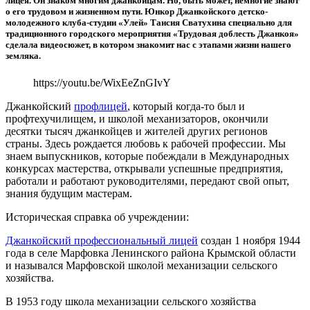
лицея. Он знаком многим джанкойцам. Но, быть может, немногие знают
о его трудовом и жизненном пути. Юнкор Джанкойского детско-
молодежного клуба-студии «Улей» Таисия Сватухина специально для
традиционного городского мероприятия «Трудовая доблесть Джанкоя»
сделала видеосюжет, в котором знакомит нас с этапами жизни нашего
земляка.
https://youtu.be/WixEeZnGIvY
Джанкойский
профлицей
, который когда-то был и
профтехучилищем, и школой механизаторов, окончили
десятки тысяч джанкойцев и жителей других регионов
страны. Здесь рождается любовь к рабочей профессии. Мы
знаем выпускников, которые побеждали в Международных
конкурсах мастерства, открывали успешные предприятия,
работали и работают руководителями, передают свой опыт,
знания будущим мастерам.
Историческая справка об учреждении:
Джанкойский профессиональный лицей
создан 1 ноября 1944
года в селе Марфовка Ленинского района Крымской области
и назывался Марфовской школой механизации сельского
хозяйства.
В 1953 году школа механизации сельского хозяйства