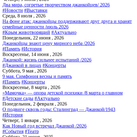
Два мира, согретые творчеством джанкойцев/ 2026
#Новости
#Выставки
Среда, 8 июля , 2026
На фоне атак: джанкойцы поддерживают друг друга и хранят
семейные ценности /июль 2026
#Крым животворящий
#Актуально
Понедельник, 22 июня , 2026
Джанкойцы знают цену мирного неба /2026
#Память
#История
Воскресенье, 14 июня , 2026
Джанкой: жизнь сильнее испытаний /2026
#Джанкой в лицах
#Концерты
Суббота, 9 мая , 2026
9 мая. Симфония весны и память
#Память
#Концерты
Воскресенье, 8 марта , 2026
«Мамочка» — опора детской психики /8 марта о главном
#Детские сады
#Актуально
Понедельник, 2 февраля , 2026
О подвиге сквозь годы: Сталинград — Джанкой/1943
#История
Четверг, 1 января , 2026
Как Новый год встречал Джанкой /2026
#События
#Театр
Суббота, 21 июня , 2025