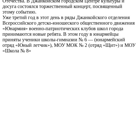
Отечества. В Джанкойском городском Центре культуры и
досуга состоялся торжественный концерт, посвященный
этому событию.
Уже третий год в этот день в ряды Джанкойского отделения
Всероссийского детско-юношеского общественного движения
«Юнармия» военно-патриотических клубов школ города
принимаются новые ребята. В этом году в юнармейцы
приняты ученики школы-гимназии № 6 — (юнармейский
отряд «Юный летчик»), МОУ МОК № 2 (отряд «Щит») и МОУ
«Школа № 8»