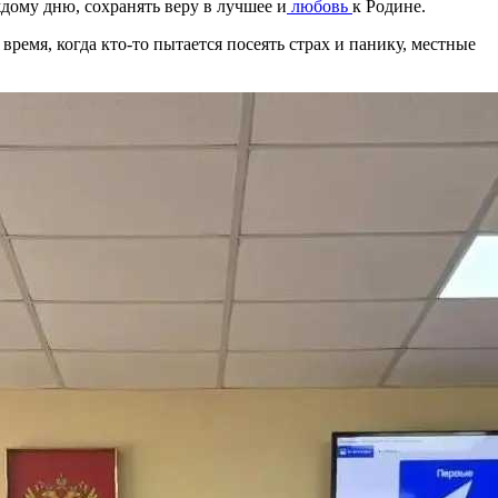
ждому дню, сохранять веру в лучшее и
любовь
к Родине.
емя, когда кто‑то пытается посеять страх и панику, местные