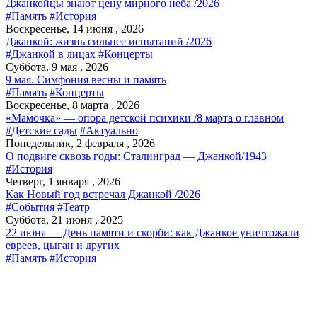
Джанкойцы знают цену мирного неба /2026
#Память
#История
Воскресенье, 14 июня , 2026
Джанкой: жизнь сильнее испытаний /2026
#Джанкой в лицах
#Концерты
Суббота, 9 мая , 2026
9 мая. Симфония весны и память
#Память
#Концерты
Воскресенье, 8 марта , 2026
«Мамочка» — опора детской психики /8 марта о главном
#Детские сады
#Актуально
Понедельник, 2 февраля , 2026
О подвиге сквозь годы: Сталинград — Джанкой/1943
#История
Четверг, 1 января , 2026
Как Новый год встречал Джанкой /2026
#События
#Театр
Суббота, 21 июня , 2025
22 июня — День памяти и скорби: как Джанкое уничтожали
евреев, цыган и других
#Память
#История