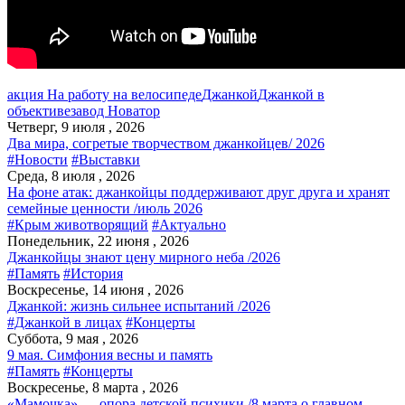
акция На работу на велосипеде
Джанкой
Джанкой в
объективе
завод Новатор
Четверг, 9 июля , 2026
Два мира, согретые творчеством джанкойцев/ 2026
#Новости
#Выставки
Среда, 8 июля , 2026
На фоне атак: джанкойцы поддерживают друг друга и хранят
семейные ценности /июль 2026
#Крым животворящий
#Актуально
Понедельник, 22 июня , 2026
Джанкойцы знают цену мирного неба /2026
#Память
#История
Воскресенье, 14 июня , 2026
Джанкой: жизнь сильнее испытаний /2026
#Джанкой в лицах
#Концерты
Суббота, 9 мая , 2026
9 мая. Симфония весны и память
#Память
#Концерты
Воскресенье, 8 марта , 2026
«Мамочка» — опора детской психики /8 марта о главном