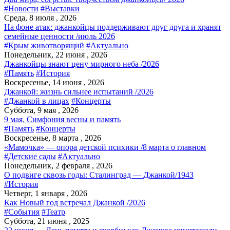
#Новости
#Выставки
Среда, 8 июля , 2026
На фоне атак: джанкойцы поддерживают друг друга и хранят
семейные ценности /июль 2026
#Крым животворящий
#Актуально
Понедельник, 22 июня , 2026
Джанкойцы знают цену мирного неба /2026
#Память
#История
Воскресенье, 14 июня , 2026
Джанкой: жизнь сильнее испытаний /2026
#Джанкой в лицах
#Концерты
Суббота, 9 мая , 2026
9 мая. Симфония весны и память
#Память
#Концерты
Воскресенье, 8 марта , 2026
«Мамочка» — опора детской психики /8 марта о главном
#Детские сады
#Актуально
Понедельник, 2 февраля , 2026
О подвиге сквозь годы: Сталинград — Джанкой/1943
#История
Четверг, 1 января , 2026
Как Новый год встречал Джанкой /2026
#События
#Театр
Суббота, 21 июня , 2025