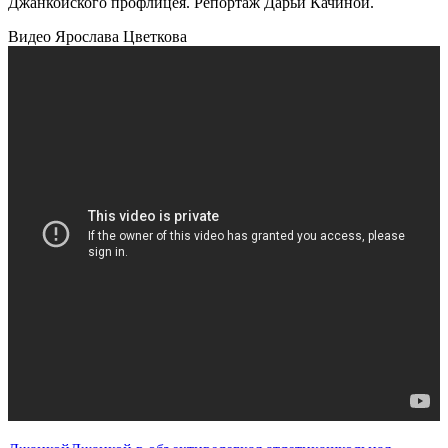
Джанкойского профлицея. Репортаж Дарьи Качиной.
Видео Ярослава Цветкова