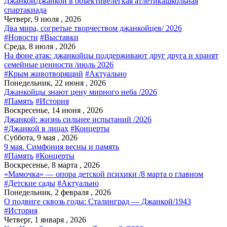
Джанкой
Джанкой в объективе
легкая атлетика
школьная
спартакиада
Четверг, 9 июля , 2026
Два мира, согретые творчеством джанкойцев/ 2026
#Новости
#Выставки
Среда, 8 июля , 2026
На фоне атак: джанкойцы поддерживают друг друга и хранят
семейные ценности /июль 2026
#Крым животворящий
#Актуально
Понедельник, 22 июня , 2026
Джанкойцы знают цену мирного неба /2026
#Память
#История
Воскресенье, 14 июня , 2026
Джанкой: жизнь сильнее испытаний /2026
#Джанкой в лицах
#Концерты
Суббота, 9 мая , 2026
9 мая. Симфония весны и память
#Память
#Концерты
Воскресенье, 8 марта , 2026
«Мамочка» — опора детской психики /8 марта о главном
#Детские сады
#Актуально
Понедельник, 2 февраля , 2026
О подвиге сквозь годы: Сталинград — Джанкой/1943
#История
Четверг, 1 января , 2026