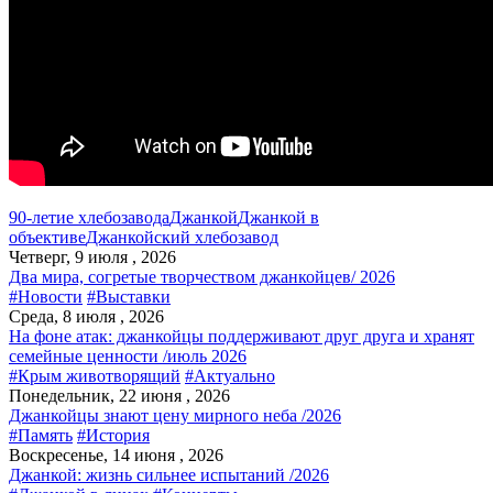
90-летие хлебозавода
Джанкой
Джанкой в
объективе
Джанкойский хлебозавод
Четверг, 9 июля , 2026
Два мира, согретые творчеством джанкойцев/ 2026
#Новости
#Выставки
Среда, 8 июля , 2026
На фоне атак: джанкойцы поддерживают друг друга и хранят
семейные ценности /июль 2026
#Крым животворящий
#Актуально
Понедельник, 22 июня , 2026
Джанкойцы знают цену мирного неба /2026
#Память
#История
Воскресенье, 14 июня , 2026
Джанкой: жизнь сильнее испытаний /2026