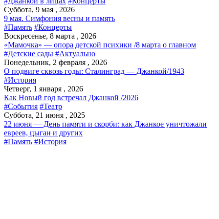
#Джанкой в лицах
#Концерты
Суббота, 9 мая , 2026
9 мая. Симфония весны и память
#Память
#Концерты
Воскресенье, 8 марта , 2026
«Мамочка» — опора детской психики /8 марта о главном
#Детские сады
#Актуально
Понедельник, 2 февраля , 2026
О подвиге сквозь годы: Сталинград — Джанкой/1943
#История
Четверг, 1 января , 2026
Как Новый год встречал Джанкой /2026
#События
#Театр
Суббота, 21 июня , 2025
22 июня — День памяти и скорби: как Джанкое уничтожали
евреев, цыган и других
#Память
#История