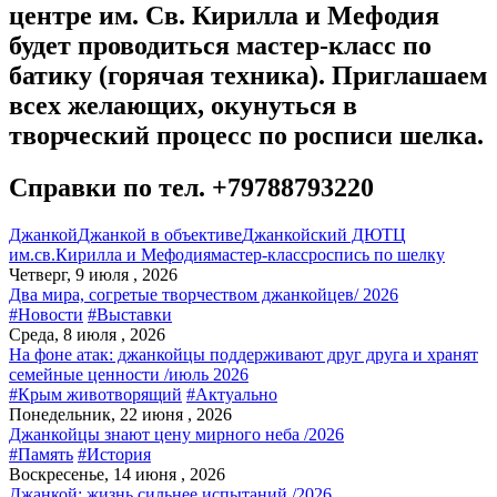
центре им. Св. Кирилла и Мефодия
будет проводиться мастер-класс по
батику (горячая техника). Приглашаем
всех желающих, окунуться в
творческий процесс по росписи шелка.
Справки по тел. +79788793220
Джанкой
Джанкой в объективе
Джанкойский ДЮТЦ
им.св.Кирилла и Мефодия
мастер-класс
роспись по шелку
Четверг, 9 июля , 2026
Два мира, согретые творчеством джанкойцев/ 2026
#Новости
#Выставки
Среда, 8 июля , 2026
На фоне атак: джанкойцы поддерживают друг друга и хранят
семейные ценности /июль 2026
#Крым животворящий
#Актуально
Понедельник, 22 июня , 2026
Джанкойцы знают цену мирного неба /2026
#Память
#История
Воскресенье, 14 июня , 2026
Джанкой: жизнь сильнее испытаний /2026