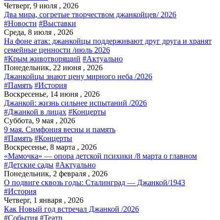
Четверг, 9 июля , 2026
Два мира, согретые творчеством джанкойцев/ 2026
#Новости
#Выставки
Среда, 8 июля , 2026
На фоне атак: джанкойцы поддерживают друг друга и хранят
семейные ценности /июль 2026
#Крым животворящий
#Актуально
Понедельник, 22 июня , 2026
Джанкойцы знают цену мирного неба /2026
#Память
#История
Воскресенье, 14 июня , 2026
Джанкой: жизнь сильнее испытаний /2026
#Джанкой в лицах
#Концерты
Суббота, 9 мая , 2026
9 мая. Симфония весны и память
#Память
#Концерты
Воскресенье, 8 марта , 2026
«Мамочка» — опора детской психики /8 марта о главном
#Детские сады
#Актуально
Понедельник, 2 февраля , 2026
О подвиге сквозь годы: Сталинград — Джанкой/1943
#История
Четверг, 1 января , 2026
Как Новый год встречал Джанкой /2026
#События
#Театр