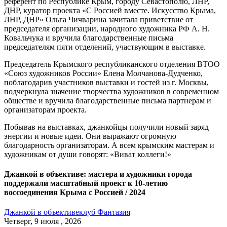
референт по Республике Крым, городу Севастополю, ЛНР,
ДНР, куратор проекта «С Россией вместе. Искусство Крыма,
ЛНР, ДНР» Ольга Чичварина зачитала приветствие от
председателя организации, народного художника РФ А. Н.
Ковальчука и вручила благодарственные письма
председателям пяти отделений, участвующим в выставке.
Председатель Крымского республиканского отделения ВТОО
«Союз художников России» Елена Молчанова-Дудченко,
поблагодарив участников выставки и гостей из г. Москвы,
подчеркнула значение творчества художников в современном
обществе и вручила благодарственные письма партнерам и
организаторам проекта.
Побывав на выставках, джанкойцы получили новый заряд
энергии и новые идеи. Они выражают огромную
благодарность организаторам. А всем крымским мастерам и
художникам от души говорят: «Виват коллеги!»
Джанкой в объективе: мастера и художники города
поддержали масштабный проект к 10-летию
воссоединения Крыма с Россией / 2024
Джанкой в объективе
клуб Фантазия
Четверг, 9 июля , 2026