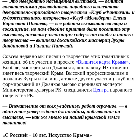
— Это невероятно насыщенная выставка, — делится
впечатлениями руководитель народного коллектива
декоративно-прикладного творчества «Клуб «Фантазия» и
художественного творчества «Клуб «Мольберт» Елена
Борисовна Шалаева, — все работы вызывают восторг и
восхищение, но нам вдвойне приятно было посетить эту
выставку, поскольку экспозиция содержит плоды и нашего
творчества — вышивки джанкойских мастериц Зухры
Зиядиновой и Галины Питулай.
Совсем недавно мы писали о творчестве этих талантливых
женщин, об их участии в проекте
«Вышитая карта Крыма».
Вообще, мастерицы из Джанкоя давно навиду. Их отлично
знает весь творческий Крым. Высокий профессионализм и
познания Зухры и Галины, а также других участниц клубных
формирований из Джанкоя высоко оценивают эксперты
Министерства культуры РК, специалисты
Центра
народного
творчества РК.
— Впечатление от всех увиденных работ огромное, — в
один голос утверждают джанкойцы, побывавшие на
выставке, — как же много на нашей крымской земле
талантов!
«С Россией – 10 лет. Искусство Крыма»