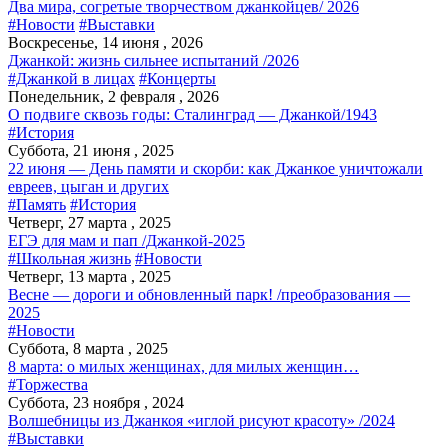
Два мира, согретые творчеством джанкойцев/ 2026
#Новости
#Выставки
Воскресенье, 14 июня , 2026
Джанкой: жизнь сильнее испытаний /2026
#Джанкой в лицах
#Концерты
Понедельник, 2 февраля , 2026
О подвиге сквозь годы: Сталинград — Джанкой/1943
#История
Суббота, 21 июня , 2025
22 июня — День памяти и скорби: как Джанкое уничтожали
евреев, цыган и других
#Память
#История
Четверг, 27 марта , 2025
ЕГЭ для мам и пап /Джанкой-2025
#Школьная жизнь
#Новости
Четверг, 13 марта , 2025
Весне — дороги и обновленный парк! /преобразования —
2025
#Новости
Суббота, 8 марта , 2025
8 марта: о милых женщинах, для милых женщин…
#Торжества
Суббота, 23 ноября , 2024
Волшебницы из Джанкоя «иглой рисуют красоту» /2024
#Выставки