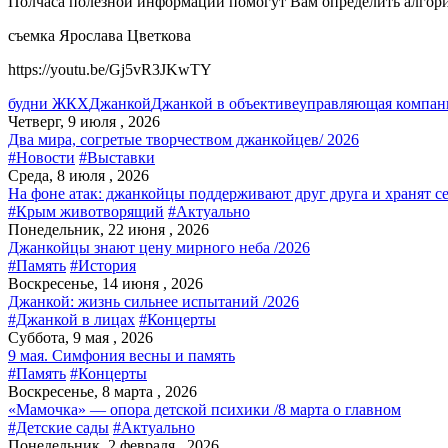
Полчаса полезной информации помогут Вам определить алгор
съемка Ярослава Цветкова
https://youtu.be/Gj5vR3JKwTY
будни ЖКХ
Джанкой
Джанкой в объективе
управляющая компан
Четверг, 9 июля , 2026
Два мира, согретые творчеством джанкойцев/ 2026
#Новости
#Выставки
Среда, 8 июля , 2026
На фоне атак: джанкойцы поддерживают друг друга и хранят с
#Крым животворящий
#Актуально
Понедельник, 22 июня , 2026
Джанкойцы знают цену мирного неба /2026
#Память
#История
Воскресенье, 14 июня , 2026
Джанкой: жизнь сильнее испытаний /2026
#Джанкой в лицах
#Концерты
Суббота, 9 мая , 2026
9 мая. Симфония весны и память
#Память
#Концерты
Воскресенье, 8 марта , 2026
«Мамочка» — опора детской психики /8 марта о главном
#Детские сады
#Актуально
Понедельник, 2 февраля , 2026