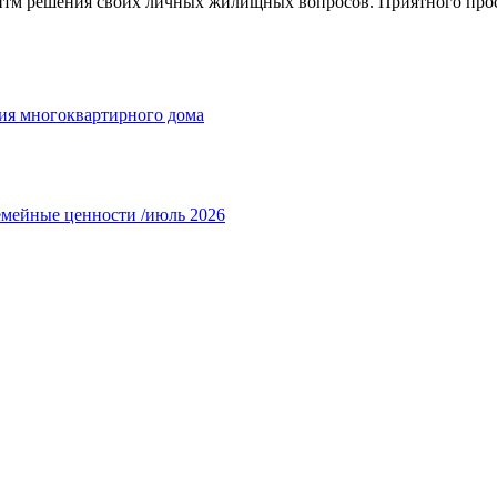
итм решения своих личных жилищных вопросов. Приятного про
ия многоквартирного дома
емейные ценности /июль 2026