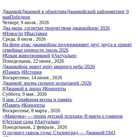
Джанкой
Джанкой в объективе
Джанкойский район
митинг 9
мая
Победное
Четверг, 9 июля , 2026
Два мира, согретые творчеством джанкойцев/ 2026
#Новости
#Выставки
Среда, 8 июля , 2026
На фоне атак: джанкойцы поддерживают друг друга и хранят
семейные ценности /июль 2026
#Крым животворящий
#Актуально
Понедельник, 22 июня , 2026
Джанкойцы знают цену мирного неба /2026
#Память
#История
Воскресенье, 14 июня , 2026
Джанкой: жизнь сильнее испытаний /2026
#Джанкой в лицах
#Концерты
Суббота, 9 мая , 2026
9 мая. Симфония весны и память
#Память
#Концерты
Воскресенье, 8 марта , 2026
«Мамочка» — опора детской психики /8 марта о главном
#Детские сады
#Актуально
Понедельник, 2 февраля , 2026
О подвиге сквозь годы: Сталинград — Джанкой/1943