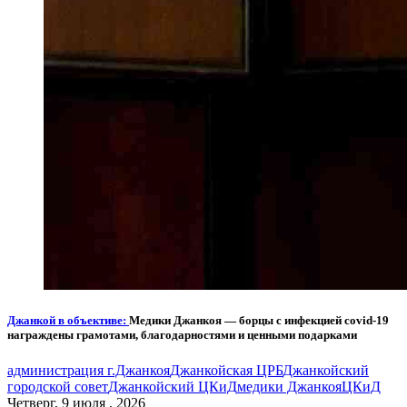
Джанкой в объективе:
Медики Джанкоя — борцы с инфекцией covid-19
награждены грамотами, благодарностями и ценными подарками
администрация г.Джанкоя
Джанкойская ЦРБ
Джанкойский
городской совет
Джанкойский ЦКиД
медики Джанкоя
ЦКиД
Четверг, 9 июля , 2026