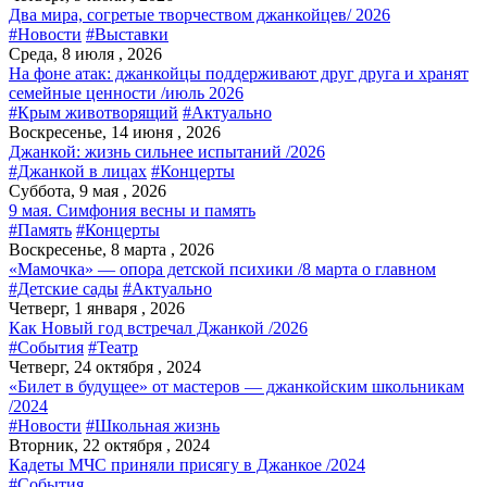
Два мира, согретые творчеством джанкойцев/ 2026
#Новости
#Выставки
Среда, 8 июля , 2026
На фоне атак: джанкойцы поддерживают друг друга и хранят
семейные ценности /июль 2026
#Крым животворящий
#Актуально
Воскресенье, 14 июня , 2026
Джанкой: жизнь сильнее испытаний /2026
#Джанкой в лицах
#Концерты
Суббота, 9 мая , 2026
9 мая. Симфония весны и память
#Память
#Концерты
Воскресенье, 8 марта , 2026
«Мамочка» — опора детской психики /8 марта о главном
#Детские сады
#Актуально
Четверг, 1 января , 2026
Как Новый год встречал Джанкой /2026
#События
#Театр
Четверг, 24 октября , 2024
«Билет в будущее» от мастеров — джанкойским школьникам
/2024
#Новости
#Школьная жизнь
Вторник, 22 октября , 2024
Кадеты МЧС приняли присягу в Джанкое /2024
#События