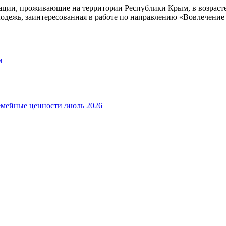
ации, проживающие на территории Республики Крым, в возрасте
лодежь, заинтересованная в работе по направлению «Вовлечени
м
емейные ценности /июль 2026