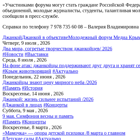
«Участниками форума могут стать граждане Российской Федер
объединений, молодые журналисты, студенты, талантливая мо
сообщили в пресс-службе.
Справки по телефону 7 978 735 60 08 – Валерия Владимировна
Джанкой
Джанкой в объективе
Молодежный форум Медиа Кры
Четверг, 9 июля , 2026
Два мира, согретые творчеством джанкойцев/ 2026
#Новости
#Выставки
Среда, 8 июля , 2026
На фоне атак: джанкойцы поддерживают друг друга и хранят с
#Крым животворящий
#Актуально
Понедельник, 22 июня , 2026
Джанкойцы знают цену мирного неба /2026
#Память
#История
Воскресенье, 14 июня , 2026
Джанкой: жизнь сильнее испытаний /2026
#Джанкой в лицах
#Концерты
Суббота, 9 мая , 2026
9 мая. Симфония весны и память
#Память
#Концерты
Воскресенье, 8 марта , 2026
«Мамочка» — опора детской психики /8 марта о главном
#Детские сады
#Актуально