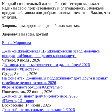
Каждый сознательный житель России сегодня выражает
медикам свою признательность и благодарность. Яблоками,
продукцией завода или добрым словом – неважно. Важно, что
от души.
Здоровья вам, дорогие люди в белых халатах.
Здоровья вам всем, друзья!
Елена Миронова
Джанкой
Джанкойская ЦРБ
Джанкойский завод молочной
продукции
Новатор
пандемия коронавируса
Четверг, 9 июля , 2026
Два мира, согретые творчеством джанкойцев/ 2026
#Новости
#Выставки
Среда, 8 июля , 2026
На фоне атак: джанкойцы поддерживают друг друга и хранят
семейные ценности /июль 2026
#Крым животворящий
#Актуально
Понедельник, 22 июня , 2026
Джанкойцы знают цену мирного неба /2026
#Память
#История
Воскресенье, 14 июня , 2026
Джанкой: жизнь сильнее испытаний /2026