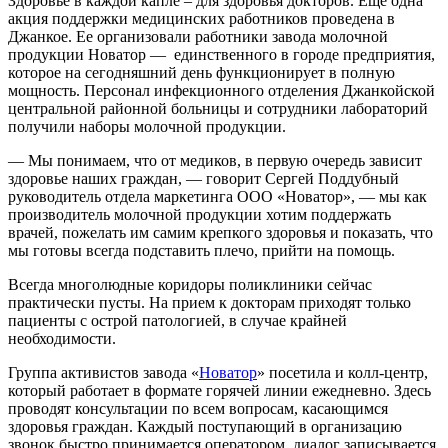
Здоровье в каждой капле – для здоровья докторов. Еще одна
акция поддержки медицинских работников проведена в
Джанкое. Ее организовали работники завода молочной
продукции Новатор — единственного в городе предприятия,
которое на сегодняшний день функционирует в полную
мощность. Персонал инфекционного отделения Джанкойской
центральной районной больницы и сотрудники лабораторий
получили наборы молочной продукции.
— Мы понимаем, что от медиков, в первую очередь зависит
здоровье наших граждан, — говорит Сергей Поддубный
руководитель отдела маркетинга ООО «Новатор», — мы как
производитель молочной продукции хотим поддержать
врачей, пожелать им самим крепкого здоровья и показать, что
мы готовы всегда подставить плечо, прийти на помощь.
Всегда многолюдные коридоры поликлиники сейчас
практически пусты. На прием к докторам приходят только
пациенты с острой патологией, в случае крайней
необходимости.
Группа активистов завода «
Новатор
» посетила и колл-центр,
который работает в формате горячей линии ежедневно. Здесь
проводят консультации по всем вопросам, касающимся
здоровья граждан. Каждый поступающий в организацию
звонок быстро принимается оператором, диалог записывается.