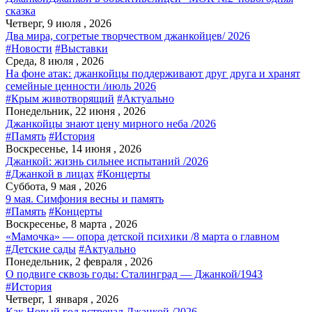
сказка
Четверг, 9 июля , 2026
Два мира, согретые творчеством джанкойцев/ 2026
#Новости
#Выставки
Среда, 8 июля , 2026
На фоне атак: джанкойцы поддерживают друг друга и хранят
семейные ценности /июль 2026
#Крым животворящий
#Актуально
Понедельник, 22 июня , 2026
Джанкойцы знают цену мирного неба /2026
#Память
#История
Воскресенье, 14 июня , 2026
Джанкой: жизнь сильнее испытаний /2026
#Джанкой в лицах
#Концерты
Суббота, 9 мая , 2026
9 мая. Симфония весны и память
#Память
#Концерты
Воскресенье, 8 марта , 2026
«Мамочка» — опора детской психики /8 марта о главном
#Детские сады
#Актуально
Понедельник, 2 февраля , 2026
О подвиге сквозь годы: Сталинград — Джанкой/1943
#История
Четверг, 1 января , 2026
Как Новый год встречал Джанкой /2026