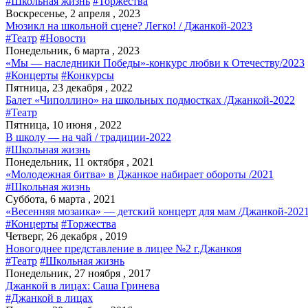
#Школьная жизнь
#Торжества
Воскресенье, 2 апреля , 2023
Мюзикл на школьной сцене? Легко! / Джанкой-2023
#Театр
#Новости
Понедельник, 6 марта , 2023
«Мы — наследники Победы»-конкурс любви к Отечеству/2023
#Концерты
#Конкурсы
Пятница, 23 декабря , 2022
Балет «Чиполлино» на школьных подмостках /Джанкой-2022
#Театр
Пятница, 10 июня , 2022
В школу — на чай / традиции-2022
#Школьная жизнь
Понедельник, 11 октября , 2021
«Молодежная битва» в Джанкое набирает обороты /2021
#Школьная жизнь
Суббота, 6 марта , 2021
«Весенняя мозаика» — детский концерт для мам /Джанкой-202
#Концерты
#Торжества
Четверг, 26 декабря , 2019
Новогоднее представление в лицее №2 г.Джанкоя
#Театр
#Школьная жизнь
Понедельник, 27 ноября , 2017
Джанкой в лицах: Саша Гринева
#Джанкой в лицах