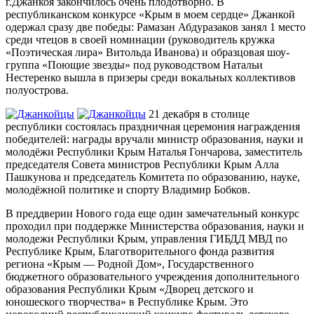
г.Джанкоя закончилось очень плодотворно. В
республиканском конкурсе «Крым в моем сердце» Джанкой
одержал сразу две победы: Рамазан Абдуразаков занял 1 место
среди чтецов в своей номинации (руководитель кружка
«Поэтическая лира» Витольда Иванова) и образцовая шоу-
группа «Поющие звезды» под руководством Натальи
Нестеренко вышла в призеры среди вокальных коллективов
полуострова.
21 декабря в столице
республики состоялась праздничная церемония награждения
победителей: награды вручали министр образования, науки и
молодёжи Республики Крым Наталья Гончарова, заместитель
председателя Совета министров Республики Крым Алла
Пашкунова и председатель Комитета по образованию, науке,
молодёжной политике и спорту Владимир Бобков.
В преддверии Нового года еще один замечательный конкурс
проходил при поддержке Министерства образования, науки и
молодежи Республики Крым, управления ГИБДД МВД по
Республике Крым, Благотворительного фонда развития
региона «Крым — Родной Дом», Государственного
бюджетного образовательного учреждения дополнительного
образования Республики Крым «Дворец детского и
юношеского творчества» в Республике Крым. Это