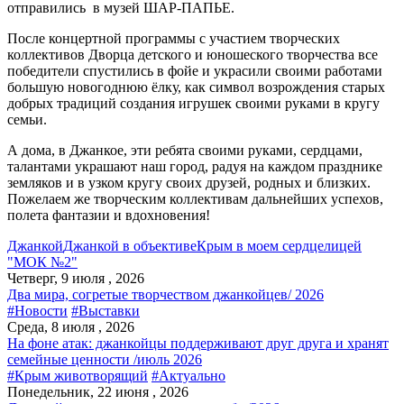
отправились в музей ШАР-ПАПЬЕ.
После концертной программы с участием творческих
коллективов Дворца детского и юношеского творчества все
победители спустились в фойе и украсили своими работами
большую новогоднюю ёлку, как символ возрождения старых
добрых традиций создания игрушек своими руками в кругу
семьи.
А дома, в Джанкое, эти ребята своими руками, сердцами,
талантами украшают наш город, радуя на каждом празднике
земляков и в узком кругу своих друзей, родных и близких.
Пожелаем же творческим коллективам дальнейших успехов,
полета фантазии и вдохновения!
Джанкой
Джанкой в объективе
Крым в моем сердце
лицей
"МОК №2"
Четверг, 9 июля , 2026
Два мира, согретые творчеством джанкойцев/ 2026
#Новости
#Выставки
Среда, 8 июля , 2026
На фоне атак: джанкойцы поддерживают друг друга и хранят
семейные ценности /июль 2026
#Крым животворящий
#Актуально
Понедельник, 22 июня , 2026