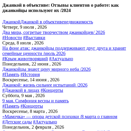
Джанкой в объективе: Отзывы клиентов о работе: как
джанкойцы используют их /2024
Джанкой
Джанкой в объективе
недвижимость
Четверг, 9 июля , 2026
Два мира, согретые творчеством джанкойцев/ 2026
#Новости
#Выставки
Среда, 8 июля , 2026
На фоне атак: джанкойцы поддерживают друг друга и хранят
семейные ценности /июль 2026
#Крым животворящий
#Актуально
Понедельник, 22 июня , 2026
Джанкойцы знают цену мирного неба /2026
#Память
#История
Воскресенье, 14 июня , 2026
Джанкой: жизнь сильнее испытаний /2026
#Джанкой в лицах
#Концерты
Суббота, 9 мая , 2026
9 мая. Симфония весны и память
#Память
#Концерты
Воскресенье, 8 марта , 2026
«Мамочка» — опора детской психики /8 марта о главном
#Детские сады
#Актуально
Понедельник, 2 февраля , 2026