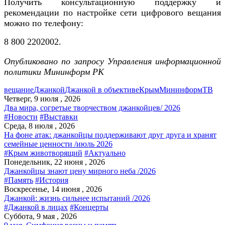
Получить консультационную поддержку и
рекомендации по настройке сети цифрового вещания
можно по телефону:
8 800 2202002.
Опубликовано по запросу Управления информационной
политики Мининформ РК
вещание
Джанкой
Джанкой в объективе
Крым
Мининформ
ТВ
Четверг, 9 июля , 2026
Два мира, согретые творчеством джанкойцев/ 2026
#Новости
#Выставки
Среда, 8 июля , 2026
На фоне атак: джанкойцы поддерживают друг друга и хранят
семейные ценности /июль 2026
#Крым животворящий
#Актуально
Понедельник, 22 июня , 2026
Джанкойцы знают цену мирного неба /2026
#Память
#История
Воскресенье, 14 июня , 2026
Джанкой: жизнь сильнее испытаний /2026
#Джанкой в лицах
#Концерты
Суббота, 9 мая , 2026