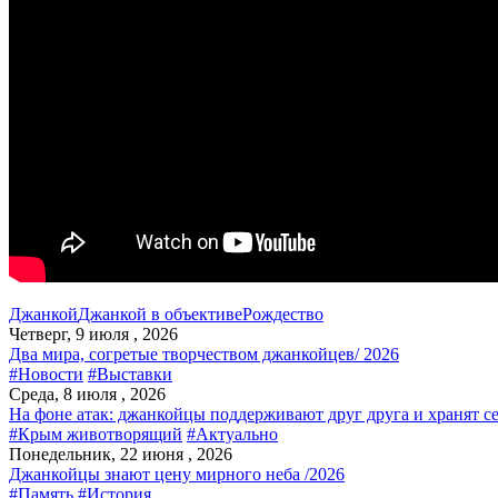
Джанкой
Джанкой в объективе
Рождество
Четверг, 9 июля , 2026
Два мира, согретые творчеством джанкойцев/ 2026
#Новости
#Выставки
Среда, 8 июля , 2026
На фоне атак: джанкойцы поддерживают друг друга и хранят с
#Крым животворящий
#Актуально
Понедельник, 22 июня , 2026
Джанкойцы знают цену мирного неба /2026
#Память
#История