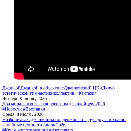
Джанкой
Джанкой в объективе
Джанкойский ЦКиД
клуб
эстетической гимнастики
коллектив "Фантазия"
Четверг, 9 июля , 2026
Два мира, согретые творчеством джанкойцев/ 2026
#Новости
#Выставки
Среда, 8 июля , 2026
На фоне атак: джанкойцы поддерживают друг друга и хранят
семейные ценности /июль 2026
#Крым животворящий
#Актуально