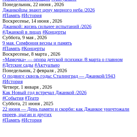
Понедельник, 22 июня , 2026
Джанкойцы знают цену мирного неба /2026
#Память
#История
Воскресенье, 14 июня , 2026
Джанкой: жизнь сильнее испытаний /2026
#Джанкой в лицах
#Концерты
Суббота, 9 мая , 2026
9 мая. Симфония весны и память
#Память
#Концерты
Воскресенье, 8 марта , 2026
«Мамочка» — опора детской психики /8 марта о главном
#Детские сады
#Актуально
Понедельник, 2 февраля , 2026
О подвиге сквозь годы: Сталинград — Джанкой/1943
#История
Четверг, 1 января , 2026
Как Новый год встречал Джанкой /2026
#События
#Театр
Суббота, 21 июня , 2025
22 июня — День памяти и скорби: как Джанкое уничтожали
евреев, цыган и других
#Память
#История