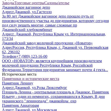
Заводы
Торговые центры
Салоны/ателье
Джанкойское вагонное депо
Адрес
г.Джанкой, ул.Гастелло
За 80 лет Джанкойское вагонное депо прошло путь от
производственного участка до предприятия, которому сегодня
под силу решать многие, самые сложные пр
Джанкойский хлебокомбинат
Адрес
г. Джанкой, Республика Крым ул. Интернациональная,
173/34
Джанкойский завод молочной продукции «Новатор»
Адрес
Россия, Республика Крым, г. Джанкой ул. Первомайская
62, 296102
Телефон
+7 (989) 123-16-00
ООО «НОВАТОР» является крупнейшим производителем
молочной продукции Республики Крым, Российской
Федерации.Территория предприятия занимает почти 4 гекта...
Исторические места
Памятники и исторические места
Памятник Ленину
Адрес
г.Джанкой, ул.Розы Люксембург
Площадь Ленина - центральная площадь в Джанкое. Памятник
Ильичу - один из немногих, сохранившихся в Крыму. В дни
украинского "ленинопада" джанкойцы охр
Памятник Авиаторам
Адрес
г.Джанкой, ул.Московская