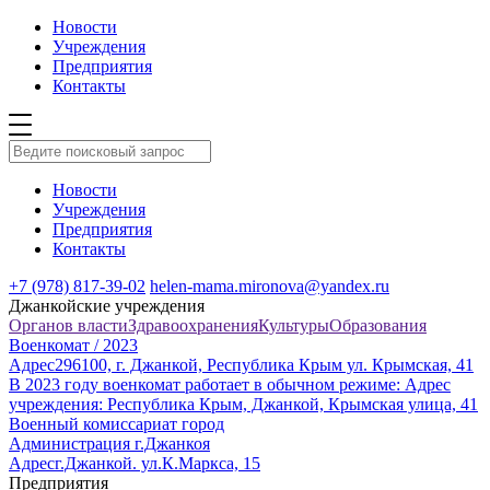
Новости
Учреждения
Предприятия
Контакты
Новости
Учреждения
Предприятия
Контакты
+7 (978) 817-39-02
helen-mama.mironova@yandex.ru
Джанкойские учреждения
Органов власти
Здравоохранения
Культуры
Образования
Военкомат / 2023
Адрес
296100, г. Джанкой, Республика Крым ул. Крымская, 41
В 2023 году военкомат работает в обычном режиме: Адрес
учреждения: Республика Крым, Джанкой, Крымская улица, 41
Военный комиссариат город
Администрация г.Джанкоя
Адрес
г.Джанкой. ул.К.Маркса, 15
Предприятия