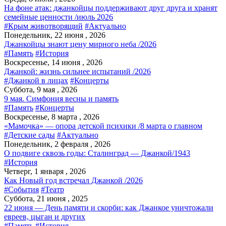
На фоне атак: джанкойцы поддерживают друг друга и хранят
семейные ценности /июль 2026
#Крым животворящий
#Актуально
Понедельник, 22 июня , 2026
Джанкойцы знают цену мирного неба /2026
#Память
#История
Воскресенье, 14 июня , 2026
Джанкой: жизнь сильнее испытаний /2026
#Джанкой в лицах
#Концерты
Суббота, 9 мая , 2026
9 мая. Симфония весны и память
#Память
#Концерты
Воскресенье, 8 марта , 2026
«Мамочка» — опора детской психики /8 марта о главном
#Детские сады
#Актуально
Понедельник, 2 февраля , 2026
О подвиге сквозь годы: Сталинград — Джанкой/1943
#История
Четверг, 1 января , 2026
Как Новый год встречал Джанкой /2026
#События
#Театр
Суббота, 21 июня , 2025
22 июня — День памяти и скорби: как Джанкое уничтожали
евреев, цыган и других
#Память
#История