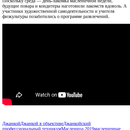
Поскольку среда — день-лакомка масленичной недели,
будущие повара и кондитеры наготовили лакомств вдоволь. А
участники художественной самодеятельности и учителя
физкультуры позаботились о программе развлечений.
Джанкой
Джанкой в объективе
Джанкойский
профессиональный техникум
Масленица 2019
масленичные