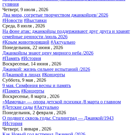
гуляния
Четверг, 9 июля , 2026
Два мира, согретые творчеством джанкойцев/ 2026
#Новости
#Выставки
Среда, 8 июля , 2026
На фоне атак: джанкойцы поддерживают друг друга и хранят
семейные ценности /июль 2026
#Крым животворящий
#Актуально
Понедельник, 22 июня , 2026
Джанкойцы знают цену мирного неба /2026
#Память
#История
Воскресенье, 14 июня , 2026
Джанкой: жизнь сильнее испытаний /2026
#Джанкой в лицах
#Концерты
Суббота, 9 мая , 2026
9 мая. Симфония весны и память
#Память
#Концерты
Воскресенье, 8 марта , 2026
«Мамочка» — опора детской психики /8 марта о главном
#Детские сады
#Актуально
Понедельник, 2 февраля , 2026
О подвиге сквозь годы: Сталинград — Джанкой/1943
#История
Четверг, 1 января , 2026
Как Новый год встречал Джанкой /2026