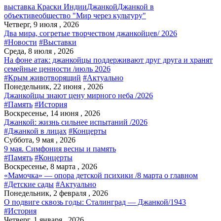
выставка Краски Индии
Джанкой
Джанкой в
объективе
общество "Мир через культуру"
Четверг, 9 июля , 2026
Два мира, согретые творчеством джанкойцев/ 2026
#Новости
#Выставки
Среда, 8 июля , 2026
На фоне атак: джанкойцы поддерживают друг друга и хранят
семейные ценности /июль 2026
#Крым животворящий
#Актуально
Понедельник, 22 июня , 2026
Джанкойцы знают цену мирного неба /2026
#Память
#История
Воскресенье, 14 июня , 2026
Джанкой: жизнь сильнее испытаний /2026
#Джанкой в лицах
#Концерты
Суббота, 9 мая , 2026
9 мая. Симфония весны и память
#Память
#Концерты
Воскресенье, 8 марта , 2026
«Мамочка» — опора детской психики /8 марта о главном
#Детские сады
#Актуально
Понедельник, 2 февраля , 2026
О подвиге сквозь годы: Сталинград — Джанкой/1943
#История
Четверг, 1 января , 2026