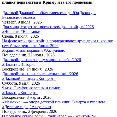
планку первенства в Крыму и за его пределами
Джанкой
Джанкой в объективе
команда ЮиД
конкурс
Безопасное колесо
Четверг, 9 июля , 2026
Два мира, согретые творчеством джанкойцев/ 2026
#Новости
#Выставки
Среда, 8 июля , 2026
На фоне атак: джанкойцы поддерживают друг друга и хранят
семейные ценности /июль 2026
#Крым животворящий
#Актуально
Понедельник, 22 июня , 2026
Джанкойцы знают цену мирного неба /2026
#Память
#История
Воскресенье, 14 июня , 2026
Джанкой: жизнь сильнее испытаний /2026
#Джанкой в лицах
#Концерты
Суббота, 9 мая , 2026
9 мая. Симфония весны и память
#Память
#Концерты
Воскресенье, 8 марта , 2026
«Мамочка» — опора детской психики /8 марта о главном
#Детские сады
#Актуально
Понедельник, 2 февраля , 2026
О подвиге сквозь годы: Сталинград — Джанкой/1943