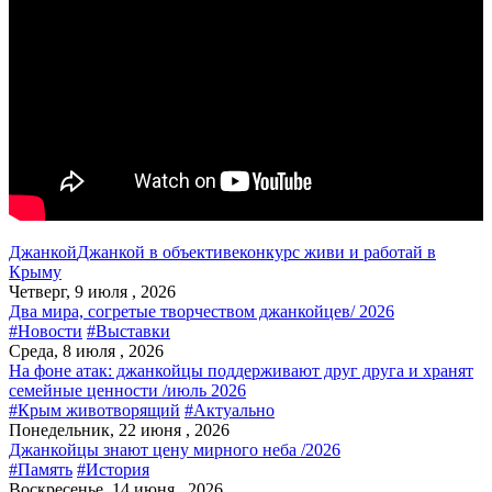
Джанкой
Джанкой в объективе
конкурс живи и работай в
Крыму
Четверг, 9 июля , 2026
Два мира, согретые творчеством джанкойцев/ 2026
#Новости
#Выставки
Среда, 8 июля , 2026
На фоне атак: джанкойцы поддерживают друг друга и хранят
семейные ценности /июль 2026
#Крым животворящий
#Актуально
Понедельник, 22 июня , 2026
Джанкойцы знают цену мирного неба /2026
#Память
#История
Воскресенье, 14 июня , 2026