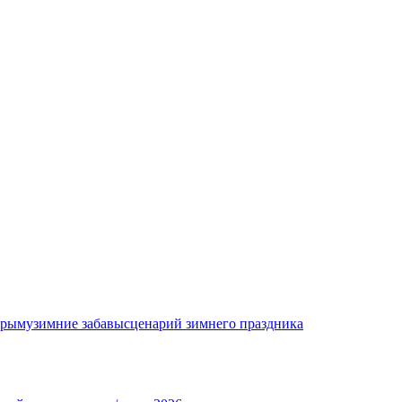
Крыму
зимние забавы
сценарий зимнего праздника