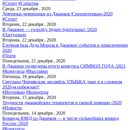
#Спорт
#События
Среда, 23 декабря , 2020
Девчонки-чемпионки из Джанкоя /Специнтервью-2020
#Спорт
Вторник, 22 декабря , 2020
В Джанкое — гололёд: будьте бдительны! /2020
#Актуально
Вторник, 22 декабря , 2020
Ёлочная база Деда Мороза в Джанкое: события и приключения
2020
#Театр
Понедельник, 21 декабря , 2020
В Джанкое подведены итоги конкурса СИМВОЛ ГОДА /2021
#Конкурсы
#Выставки
Пятница, 18 декабря , 2020
Светлана Чернявская: ансамбль УЛЫБКА даже в в сложном
2020-м побеждает!
#Интервью
#Концерты
Вторник, 15 декабря , 2020
Трудности джанкойских терапевтов и скорой помощи /2020
#Новости
Понедельник, 14 декабря , 2020
Команда ЮИД из Джанкоя — в числе сильнейших команд
России /2020
#Конкурсы