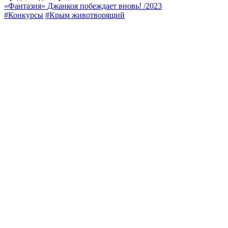
«Фантазия» Джанкоя побеждает вновь! /2023
#Конкурсы
#Крым животворящий