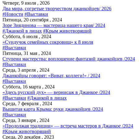
Четверг, 9 июля , 2026
Два мира, согретые творчеством джанкойцев/ 2026
#Новости
#Выставки
Пятница, 20 сентября , 2024
Зоре Зиядинова — мастерица нашего края/ 2024
#Джанкой в лицах
#Крым животворящий
Суббота, 6 июля , 2024
«Сундучок семейных сокровищ» к 8 июля
#Выставки
Пятница, 31 мая , 2024
Ступени мастерства: воплощение фантазий джанкойцев /2024
#Выставки
Среда, 3 апреля , 2024
Джанкойцы говорят: «Виват, коллеги!» / 2024
#Выставки
Суббота, 16 марта , 2024
«Здесь русский дух» — вернисаж в Джанкое /2024
#Выставки
#Джанкой в лицах
Среда, 7 февраля , 2024
Вышитая карта Крыма: руки джанкойцев /2024
#Выставки
Среда, 3 января , 2024
«Продолжая традиции» — встреча мастеров в Джанкое /2024
#Крым животворящий
Среда, 20 декабря , 2023