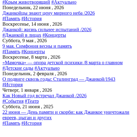
#Крым животворящий
#Актуально
Понедельник, 22 июня , 2026
Джанкойцы знают цену мирного неба /2026
#Память
#История
Воскресенье, 14 июня , 2026
Джанкой: жизнь сильнее испытаний /2026
#Джанкой в лицах
#Концерты
Суббота, 9 мая , 2026
9 мая. Симфония весны и память
#Память
#Концерты
Воскресенье, 8 марта , 2026
«Мамочка» — опора детской психики /8 марта о главном
#Детские сады
#Актуально
Понедельник, 2 февраля , 2026
О подвиге сквозь годы: Сталинград — Джанкой/1943
#История
Четверг, 1 января , 2026
Как Новый год встречал Джанкой /2026
#События
#Театр
Суббота, 21 июня , 2025
22 июня — День памяти и скорби: как Джанкое уничтожали
евреев, цыган и других
#Память
#История