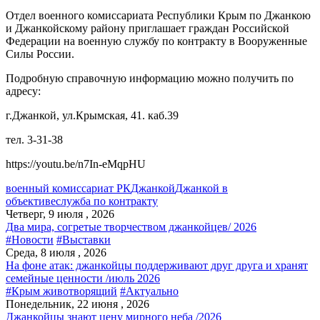
Отдел военного комиссариата Республики Крым по Джанкою
и Джанкойскому району приглашает граждан Российской
Федерации на военную службу по контракту в Вооруженные
Силы России.
Подробную справочную информацию можно получить по
адресу:
г.Джанкой, ул.Крымская, 41. каб.39
тел. 3-31-38
https://youtu.be/n7In-eMqpHU
военный комиссариат РК
Джанкой
Джанкой в
объективе
служба по контракту
Четверг, 9 июля , 2026
Два мира, согретые творчеством джанкойцев/ 2026
#Новости
#Выставки
Среда, 8 июля , 2026
На фоне атак: джанкойцы поддерживают друг друга и хранят
семейные ценности /июль 2026
#Крым животворящий
#Актуально
Понедельник, 22 июня , 2026
Джанкойцы знают цену мирного неба /2026