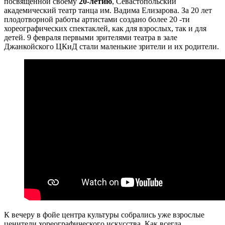
посвящённой своему
20-летию
, Севастопольский
академический театр танца им. Вадима Елизарова. За 20 лет
плодотворной работы артистами создано более 20 -ти
хореографических спектаклей, как для взрослых, так и для
детей. 9 февраля первыми зрителями театра в зале
Джанкойского ЦКиД стали маленькие зрители и их родители.
К вечеру в фойе центра культуры собрались уже взрослые
ценители хореографического искусства. Как всегда,