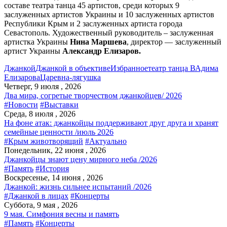
составе театра танца 45 артистов, среди которых 9
заслуженных артистов Украины и 10 заслуженных артистов
Республики Крым и 2 заслуженных артиста города
Севастополь. Художественный руководитель – заслуженная
артистка Украины
Нина Маршева
, директор — заслуженный
артист Украины
Александр Елизаров.
Джанкой
Джанкой в объективе
Избранное
театр танца ВАдима
Елизарова
Царевна-лягушка
Четверг, 9 июля , 2026
Два мира, согретые творчеством джанкойцев/ 2026
#Новости
#Выставки
Среда, 8 июля , 2026
На фоне атак: джанкойцы поддерживают друг друга и хранят
семейные ценности /июль 2026
#Крым животворящий
#Актуально
Понедельник, 22 июня , 2026
Джанкойцы знают цену мирного неба /2026
#Память
#История
Воскресенье, 14 июня , 2026
Джанкой: жизнь сильнее испытаний /2026
#Джанкой в лицах
#Концерты
Суббота, 9 мая , 2026
9 мая. Симфония весны и память
#Память
#Концерты